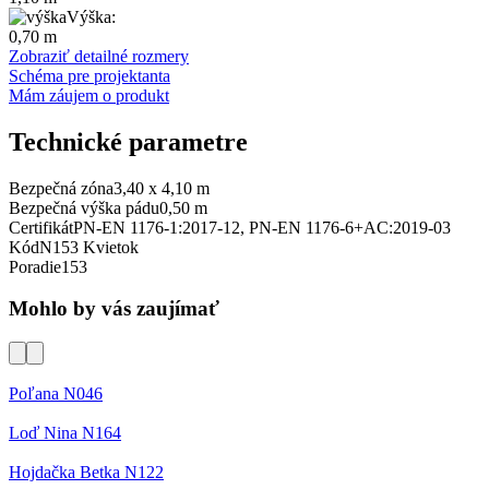
Výška:
0,70 m
Zobraziť detailné rozmery
Schéma pre projektanta
Mám záujem o produkt
Technické parametre
Bezpečná zóna
3,40 x 4,10 m
Bezpečná výška pádu
0,50 m
Certifikát
PN-EN 1176-1:2017-12, PN-EN 1176-6+AC:2019-03
Kód
N153 Kvietok
Poradie
153
Mohlo by vás zaujímať
Poľana N046
Loď Nina N164
Hojdačka Betka N122