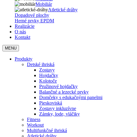
Mobiliár
Atletické dráhy
Dopadové plochy
Herné prvky EPDM
Realizácie
O nás
Kontakt
MENU
Produkty
Detské ihriská
Zostavy
Hojdačky
Kolotoče
Pružinové hojdačky
Balančné a lezecké prvky
Domčeky s edukačnými panelmi
Pieskoviská
Zostavy inkluzívne
Zámky, lode, vláčiky
Fitness
Workout
Multifunkčné ihriská
Atletické dráhy