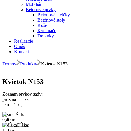
Mobiliár
Betónové prvky
Betónové lavičky
Betónové stoly
Koše
Kvetináče
Doplnky
Realizácie
O nás
Kontakt
Domov
Produkty
Kvietok N153
Kvietok N153
Zoznam prvkov sady:
pružina – 1 ks,
telo – 1 ks,
Šírka:
0,40 m
Dĺžka:
1,10 m