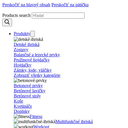
Preskočiť na hlavný obsah
Preskočiť na pätičku
Products search
Produkty
Detské ihriská
Zostavy
Balančné a lezecké prvky
Pružinové hojdačky
Hojdačky
Zámky, lode, vláčiky
Zobraziť všetky kategórie
Betonové prvky
Betónové lavičky
Betónové stoly
Koše
Kvetináče
Doplnky
Fitness
Multifunkčné ihriská
Workout