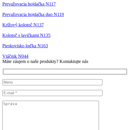
Prevažovacia hojdačka N117
Prevažovacia hojdačka duo N119
Krížový kolotoč N137
Kolotoč s lavičkami N135
Pieskovisko loďka N163
Vtáčnik N044
Máte záujem o naše produkty? Kontaktujte nás