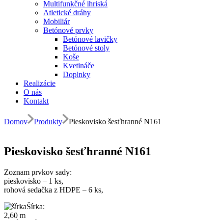
Multifunkčné ihriská
Atletické dráhy
Mobiliár
Betónové prvky
Betónové lavičky
Betónové stoly
Koše
Kvetináče
Doplnky
Realizácie
O nás
Kontakt
Domov
Produkty
Pieskovisko šesťhranné N161
Pieskovisko šesťhranné N161
Zoznam prvkov sady:
pieskovisko – 1 ks,
rohová sedačka z HDPE – 6 ks,
Šírka:
2,60 m