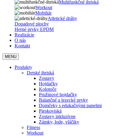
Multifunkčné ihriská
Workout
Mobiliár
Atletické dráhy
Dopadové plochy
Herné prvky EPDM
Realizácie
O nás
Kontakt
MENU
Produkty
Detské ihriská
Zostavy
Hojdačky
Kolotoče
Pružinové hojdačky
Balančné a lezecké prvky
Domčeky s edukačnými panelmi
Pieskoviská
Zostavy inkluzívne
Zámky, lode, vláčiky
Fitness
Workout