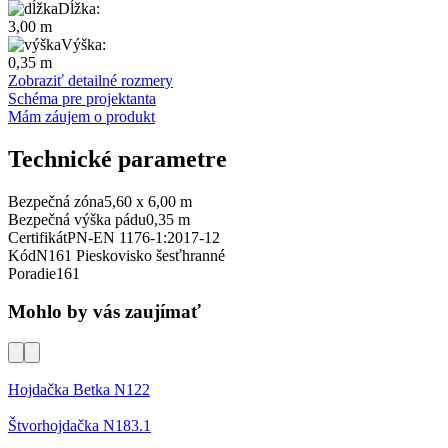
Dĺžka:
3,00 m
Výška:
0,35 m
Zobraziť detailné rozmery
Schéma pre projektanta
Mám záujem o produkt
Technické parametre
Bezpečná zóna
5,60 x 6,00 m
Bezpečná výška pádu
0,35 m
Certifikát
PN-EN 1176-1:2017-12
Kód
N161 Pieskovisko šesťhranné
Poradie
161
Mohlo by vás zaujímať
Hojdačka Betka N122
Štvorhojdačka N183.1