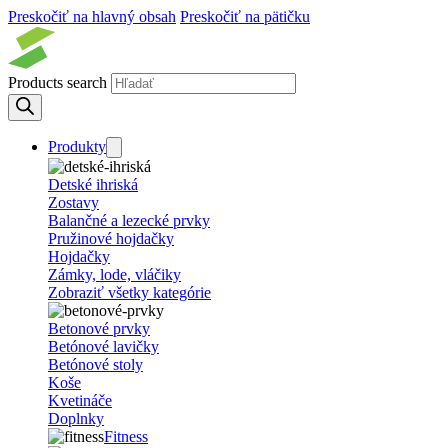
Preskočiť na hlavný obsah
Preskočiť na pätičku
Products search
Produkty
Detské ihriská
Zostavy
Balančné a lezecké prvky
Pružinové hojdačky
Hojdačky
Zámky, lode, vláčiky
Zobraziť všetky kategórie
Betonové prvky
Betónové lavičky
Betónové stoly
Koše
Kvetináče
Doplnky
Fitness