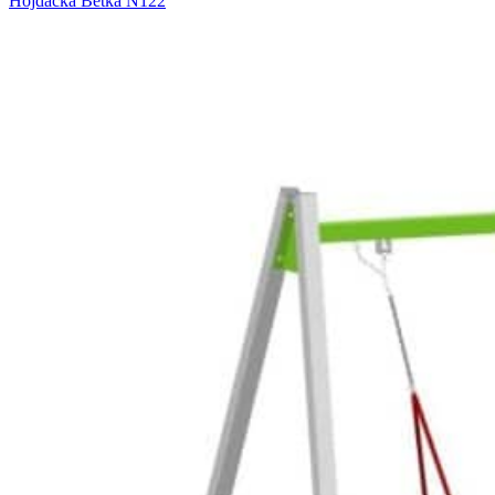
Hojdačka Betka N122