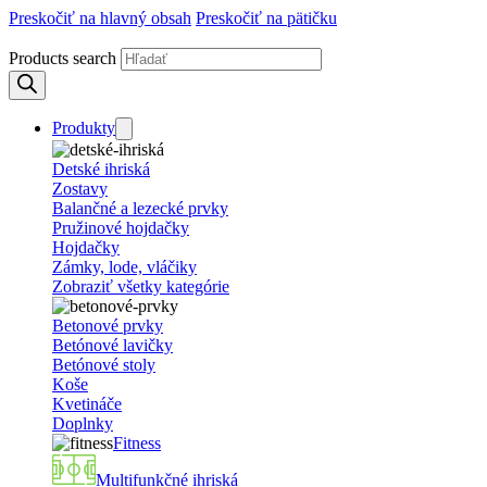
Preskočiť na hlavný obsah
Preskočiť na pätičku
Products search
Produkty
Detské ihriská
Zostavy
Balančné a lezecké prvky
Pružinové hojdačky
Hojdačky
Zámky, lode, vláčiky
Zobraziť všetky kategórie
Betonové prvky
Betónové lavičky
Betónové stoly
Koše
Kvetináče
Doplnky
Fitness
Multifunkčné ihriská