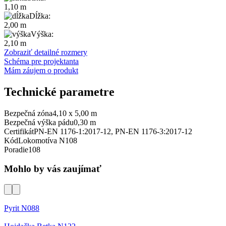
1,10 m
Dĺžka:
2,00 m
Výška:
2,10 m
Zobraziť detailné rozmery
Schéma pre projektanta
Mám záujem o produkt
Technické parametre
Bezpečná zóna
4,10 x 5,00 m
Bezpečná výška pádu
0,30 m
Certifikát
PN-EN 1176-1:2017-12, PN-EN 1176-3:2017-12
Kód
Lokomotíva N108
Poradie
108
Mohlo by vás zaujímať
Pyrit N088