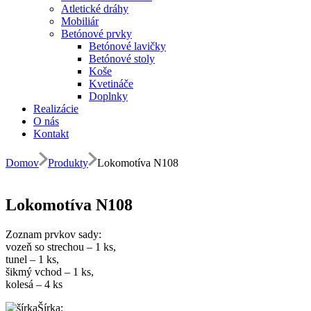
Atletické dráhy
Mobiliár
Betónové prvky
Betónové lavičky
Betónové stoly
Koše
Kvetináče
Doplnky
Realizácie
O nás
Kontakt
Domov
Produkty
Lokomotíva N108
Lokomotíva N108
Zoznam prvkov sady:
vozeň so strechou – 1 ks,
tunel – 1 ks,
šikmý vchod – 1 ks,
kolesá – 4 ks
Šírka: