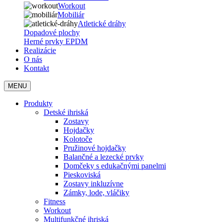
Workout
Mobiliár
Atletické dráhy
Dopadové plochy
Herné prvky EPDM
Realizácie
O nás
Kontakt
MENU
Produkty
Detské ihriská
Zostavy
Hojdačky
Kolotoče
Pružinové hojdačky
Balančné a lezecké prvky
Domčeky s edukačnými panelmi
Pieskoviská
Zostavy inkluzívne
Zámky, lode, vláčiky
Fitness
Workout
Multifunkčné ihriská